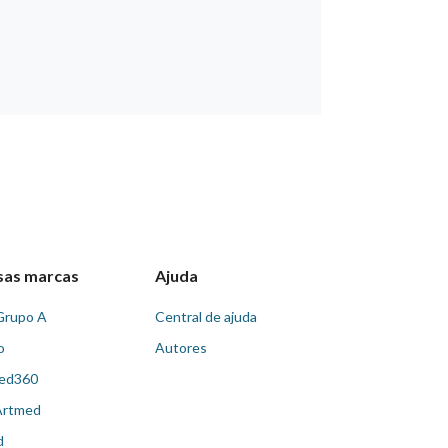
sas marcas
Ajuda
Grupo A
Central de ajuda
o
Autores
ed360
Artmed
d