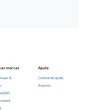
sas marcas
Ajuda
Grupo A
Central de ajuda
o
Autores
ed360
Artmed
d