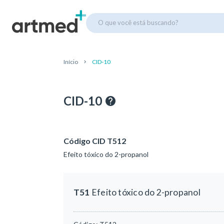
O que você está buscando?
Início
CID-10
CID-10
Código CID T512
Efeito tóxico do 2-propanol
T51
Efeito tóxico do 2-propanol