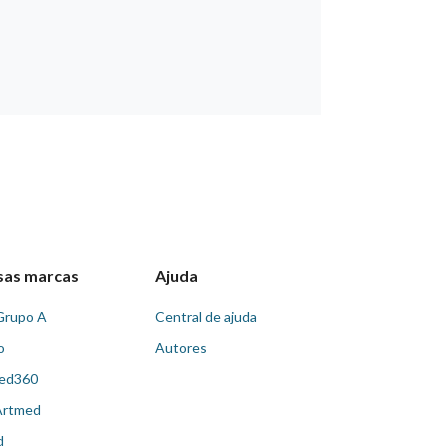
sas marcas
Ajuda
Grupo A
Central de ajuda
o
Autores
ed360
Artmed
d