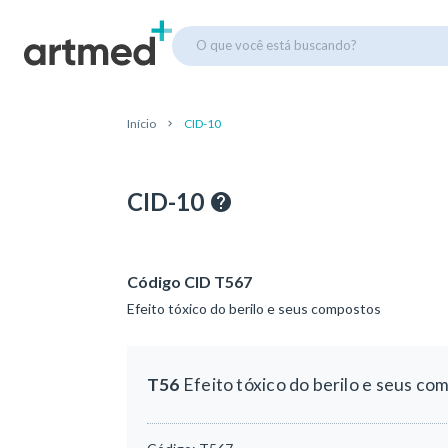
O que você está buscando?
Início
CID-10
CID-10
Código CID T567
Efeito tóxico do berilo e seus compostos
T56
Efeito tóxico do berilo e seus co