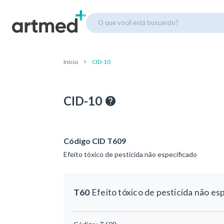
O que você está buscando?
Início
CID-10
CID-10
Código CID T609
Efeito tóxico de pesticida não especificado
T60
Efeito tóxico de pesticida não es