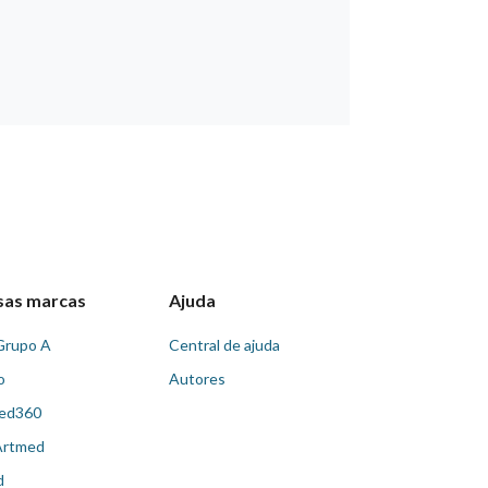
sas marcas
Ajuda
Grupo A
Central de ajuda
o
Autores
ed360
Artmed
d