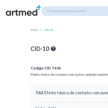
O que você está buscando?
Início
CID-10
CID-10
Código CID T636
Efeito tóxico de contato com outros animais marin
T63
Efeito tóxico de contato com out