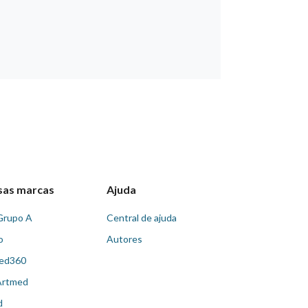
sas marcas
Ajuda
Grupo A
Central de ajuda
o
Autores
ed360
Artmed
d