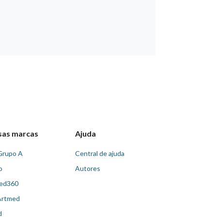
sas marcas
Ajuda
Grupo A
Central de ajuda
o
Autores
ed360
Artmed
d