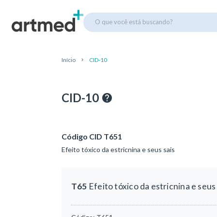
O que você está buscando?
Início
CID-10
CID-10
Código CID T651
Efeito tóxico da estricnina e seus sais
T65
Efeito tóxico da estricnina e seus 