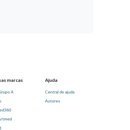
sas marcas
Ajuda
Grupo A
Central de ajuda
o
Autores
ed360
Artmed
d