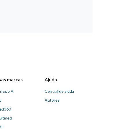
sas marcas
Ajuda
Grupo A
Central de ajuda
o
Autores
ed360
Artmed
d