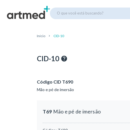
O que você está buscando?
Início
CID-10
CID-10
Código CID T690
Mão e pé de imersão
T69
Mão e pé de imersão