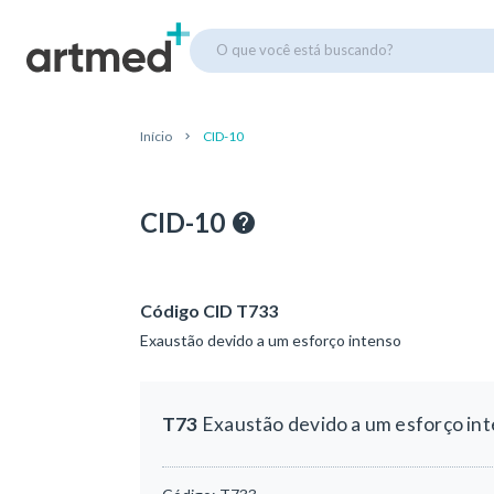
O que você está buscando?
Início
CID-10
CID-10
Código CID T733
Exaustão devido a um esforço intenso
T73
Exaustão devido a um esforço in