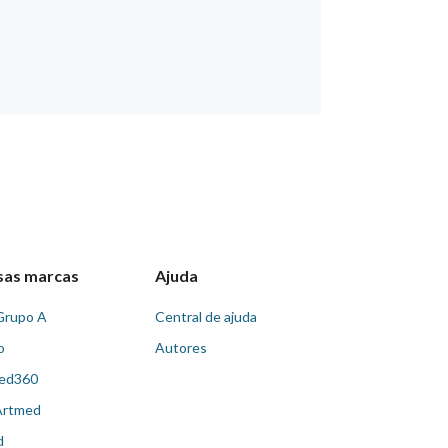
sas marcas
Ajuda
Grupo A
Central de ajuda
o
Autores
ed360
Artmed
d