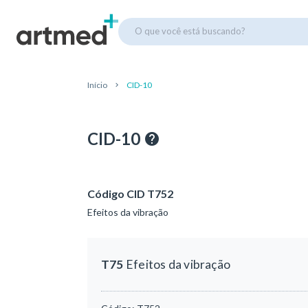
O que você está buscando?
Início
CID-10
CID-10
Código CID T752
Efeitos da vibração
T75
Efeitos da vibração