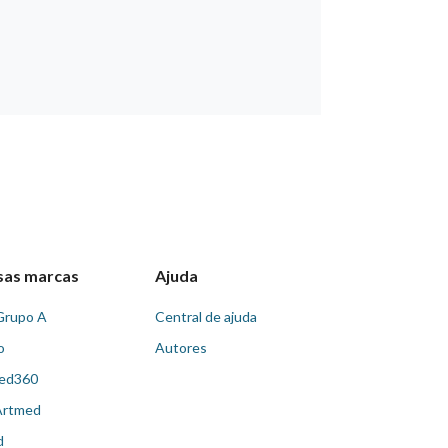
sas marcas
Ajuda
Grupo A
Central de ajuda
o
Autores
ed360
Artmed
d