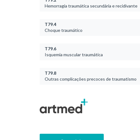
Hemorragia traumática secundária e recidivante
T79.4
Choque traumático
T79.6
Isquemia muscular traumática
T79.8
Outras complicações precoces de traumatismo