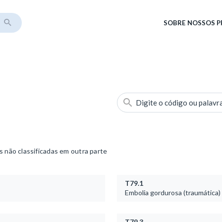
SOBRE
NOSSOS 
Digite o código ou palavr
não classificadas em outra parte
T79.1
Embolia gordurosa (traumática)
T79.3