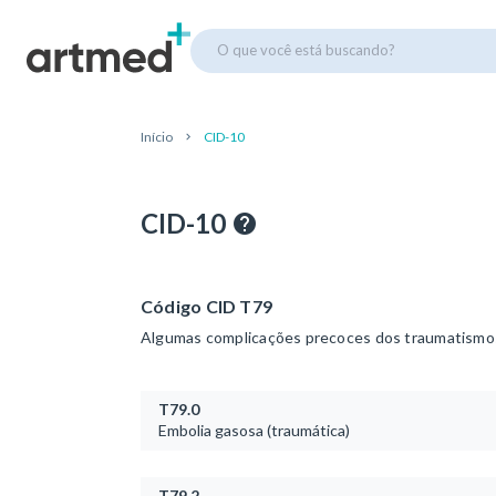
O que você está buscando?
Início
CID-10
CID-10
Código CID T79
Algumas complicações precoces dos traumatismos 
T79.0
Embolia gasosa (traumática)
T79.2