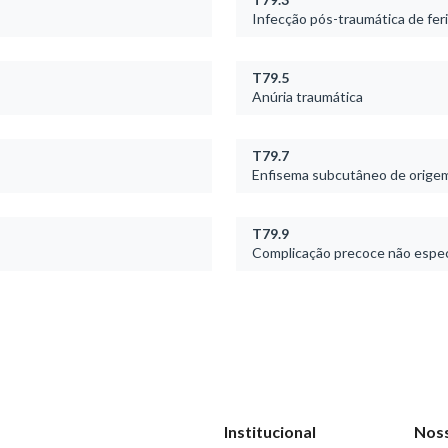
Infecção pós-traumática de fer
T79.5
Anúria traumática
T79.7
Enfisema subcutâneo de origem
T79.9
Complicação precoce não espec
Institucional
Nos