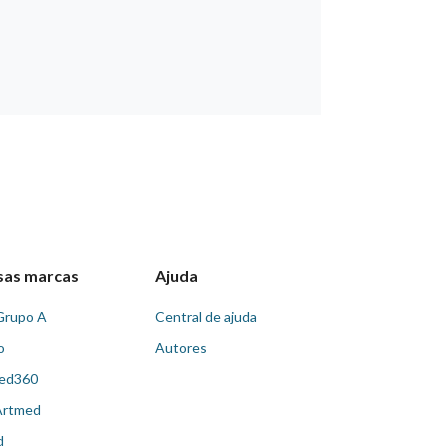
sas marcas
Ajuda
Grupo A
Central de ajuda
o
Autores
ed360
Artmed
d