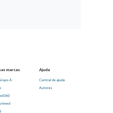
sas marcas
Ajuda
Grupo A
Central de ajuda
o
Autores
ed360
Artmed
d