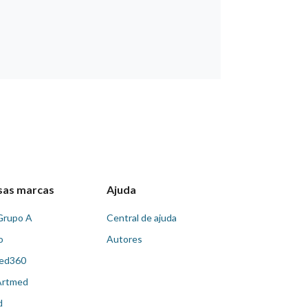
sas marcas
Ajuda
Grupo A
Central de ajuda
o
Autores
ed360
Artmed
d