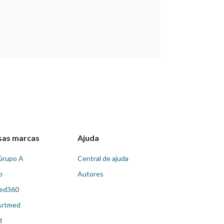
sas marcas
Ajuda
Grupo A
Central de ajuda
o
Autores
ed360
Artmed
d