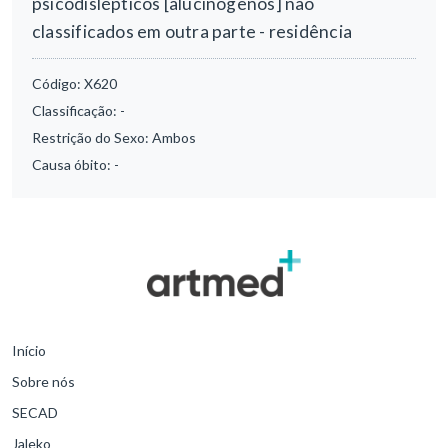
psicodislépticos [alucinógenos] não
classificados em outra parte - residência
Código:
X620
Classificação:
-
Restrição do Sexo:
Ambos
Causa óbito:
-
Início
Sobre nós
SECAD
Jaleko