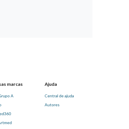
sas marcas
Ajuda
Grupo A
Central de ajuda
o
Autores
ed360
Artmed