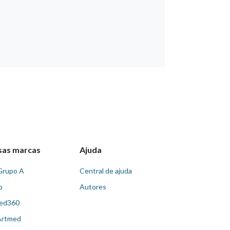
sas marcas
Ajuda
Grupo A
Central de ajuda
o
Autores
ed360
Artmed