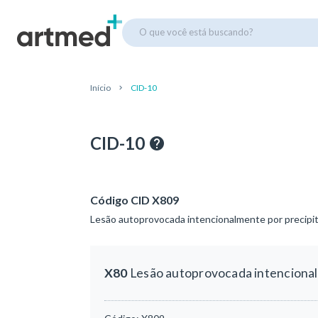
O que você está buscando?
Início
CID-10
CID-10
Código CID X809
Lesão autoprovocada intencionalmente por precipita
X80
Lesão autoprovocada intencionalm