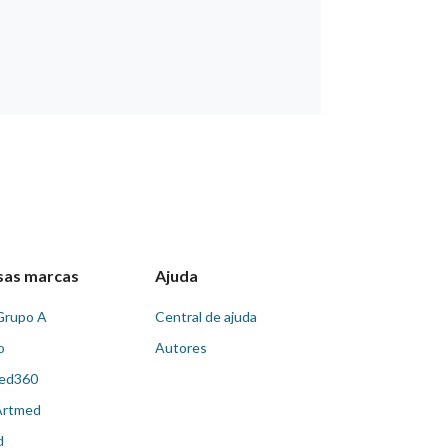
sas marcas
Ajuda
Grupo A
Central de ajuda
o
Autores
ed360
Artmed
d