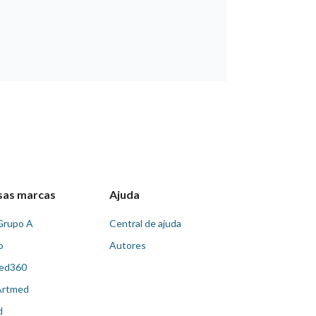
sas marcas
Ajuda
Grupo A
Central de ajuda
o
Autores
ed360
Artmed
d