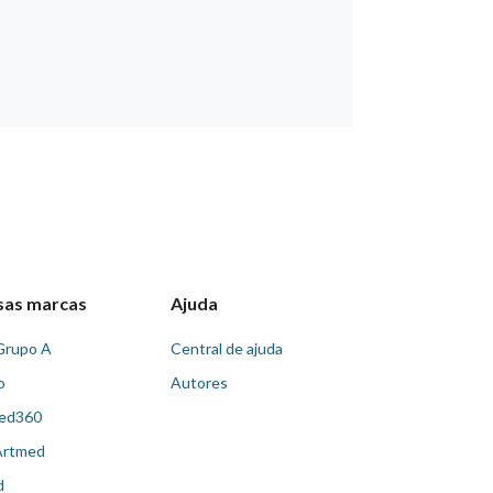
sas marcas
Ajuda
Grupo A
Central de ajuda
o
Autores
ed360
Artmed
d