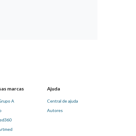
sas marcas
Ajuda
Grupo A
Central de ajuda
o
Autores
ed360
Artmed