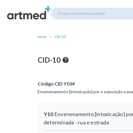
O que você está buscando?
Início
CID-10
CID-10
Código CID Y104
Envenenamento [intoxicação] por e exposição a anal
Y10
Envenenamento [intoxicação] por e
determinada - rua e estrada