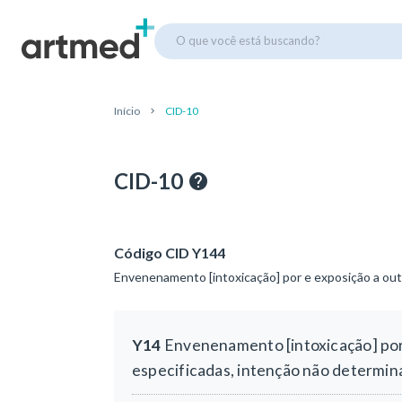
O que você está buscando?
Início
CID-10
CID-10
Código CID Y144
Envenenamento [intoxicação] por e exposição a outr
Y14
Envenenamento [intoxicação] por 
especificadas, intenção não determina