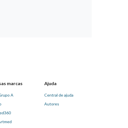
sas marcas
Ajuda
Grupo A
Central de ajuda
o
Autores
ed360
Artmed