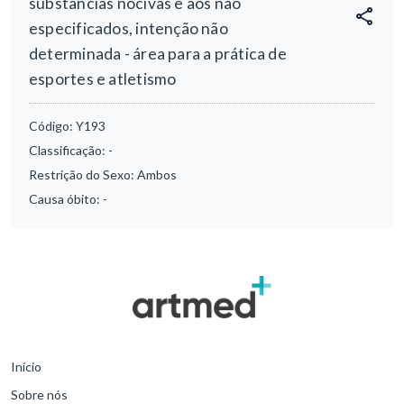
substâncias nocivas e aos não
especificados, intenção não
determinada - área para a prática de
esportes e atletismo
Código:
Y193
Classificação:
-
Restrição do Sexo:
Ambos
Causa óbito:
-
Início
Sobre nós