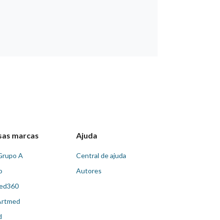
sas marcas
Ajuda
Grupo A
Central de ajuda
o
Autores
ed360
Artmed
d