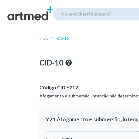
O que você está buscando?
Início
CID-10
CID-10
Código CID Y212
Afogamento e submersão, intenção não determinada -
Y21
Afogamento e submersão, intenção