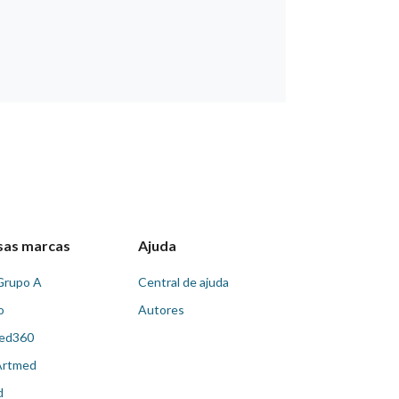
sas marcas
Ajuda
Grupo A
Central de ajuda
o
Autores
ed360
Artmed
d