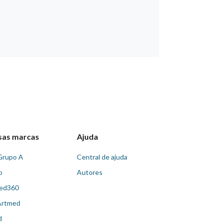
sas marcas
Ajuda
Grupo A
Central de ajuda
o
Autores
ed360
Artmed
d