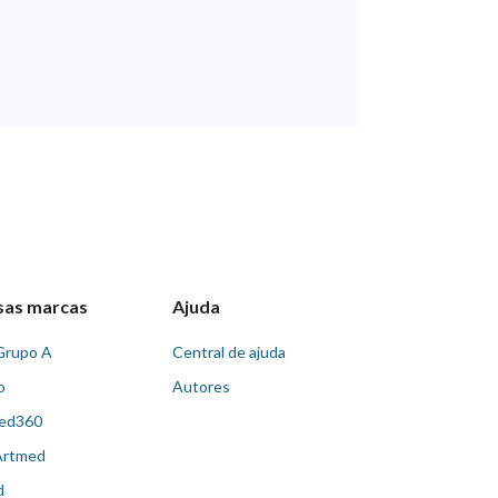
sas marcas
Ajuda
Grupo A
Central de ajuda
o
Autores
ed360
Artmed
d