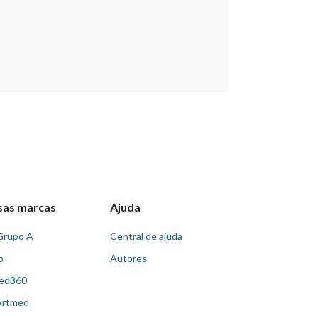
sas marcas
Ajuda
Grupo A
Central de ajuda
o
Autores
ed360
Artmed