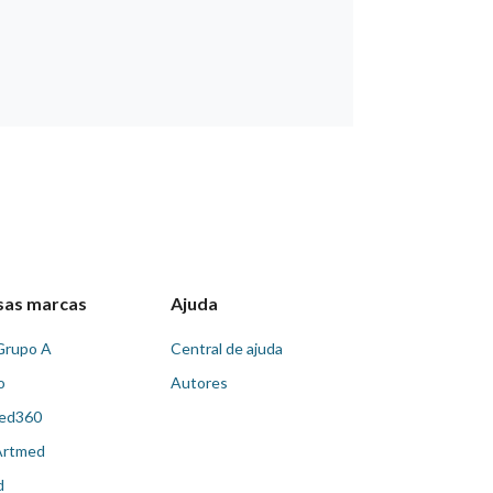
sas marcas
Ajuda
Grupo A
Central de ajuda
o
Autores
ed360
Artmed
d