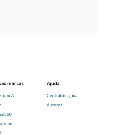
sas marcas
Ajuda
Grupo A
Central de ajuda
o
Autores
ed360
Artmed
d