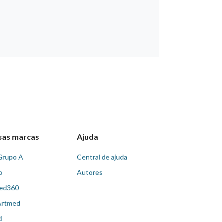
sas marcas
Ajuda
Grupo A
Central de ajuda
o
Autores
ed360
Artmed
d