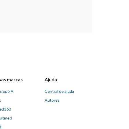
sas marcas
Ajuda
Grupo A
Central de ajuda
o
Autores
ed360
Artmed
d