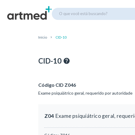
O que você está buscando?
Início
CID-10
CID-10
Código CID Z046
Exame psiquiátrico geral, requerido por autoridade
Z04
Exame psiquiátrico geral, requer