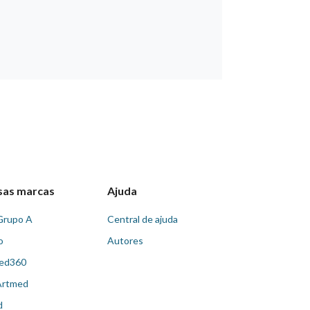
sas marcas
Ajuda
Grupo A
Central de ajuda
o
Autores
ed360
Artmed
d