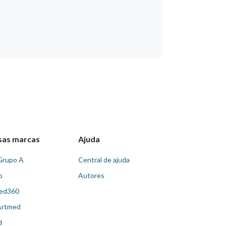
sas marcas
Ajuda
Grupo A
Central de ajuda
o
Autores
ed360
Artmed
d