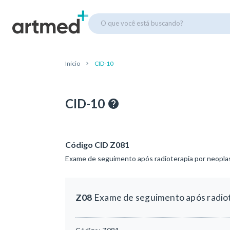
O que você está buscando?
Início
CID-10
CID-10
Código CID Z081
Exame de seguimento após radioterapia por neoplas
Z08
Exame de seguimento após radiot