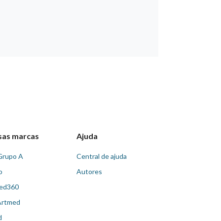
sas marcas
Ajuda
Grupo A
Central de ajuda
o
Autores
ed360
Artmed
d