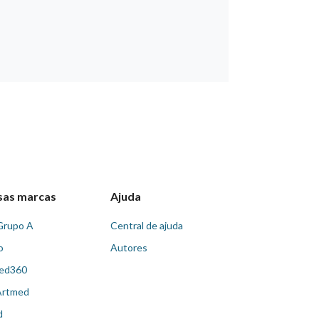
sas marcas
Ajuda
Grupo A
Central de ajuda
o
Autores
ed360
Artmed
d