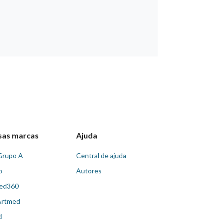
sas marcas
Ajuda
Grupo A
Central de ajuda
o
Autores
ed360
Artmed
d