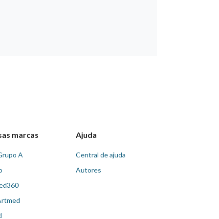
sas marcas
Ajuda
Grupo A
Central de ajuda
o
Autores
ed360
Artmed
d