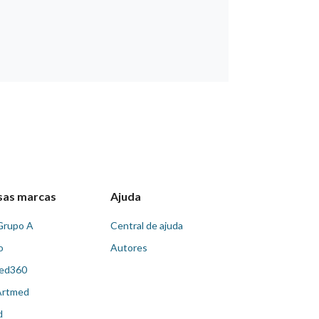
sas marcas
Ajuda
Grupo A
Central de ajuda
o
Autores
ed360
Artmed
d