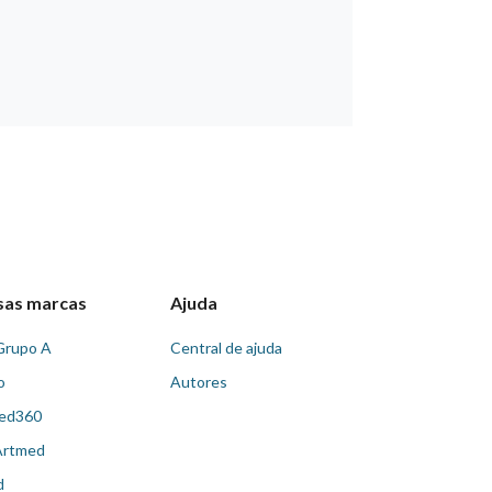
sas marcas
Ajuda
Grupo A
Central de ajuda
o
Autores
ed360
Artmed
d