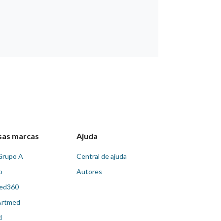
sas marcas
Ajuda
Grupo A
Central de ajuda
o
Autores
ed360
Artmed
d