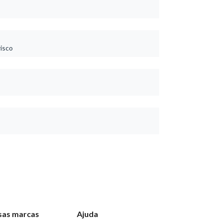
risco
sas marcas
Ajuda