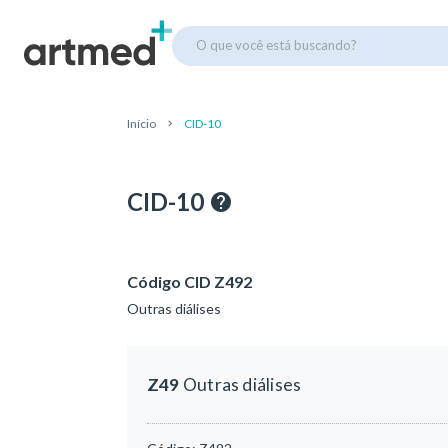
O que você está buscando?
Início
CID-10
CID-10
Código CID Z492
Outras diálises
Z49
Outras diálises