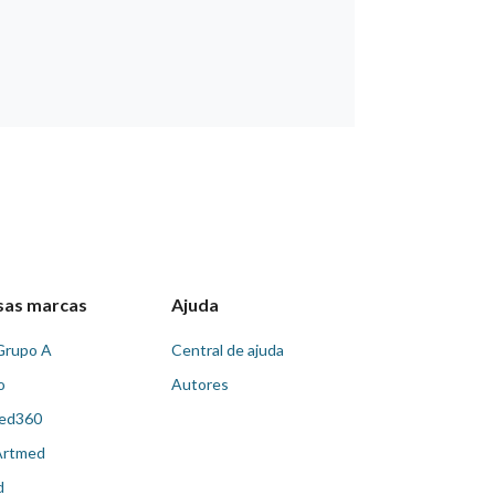
sas marcas
Ajuda
Grupo A
Central de ajuda
o
Autores
ed360
Artmed
d