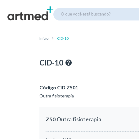
O que você está buscando?
Início
CID-10
CID-10
Código CID Z501
Outra fisioterapia
Z50
Outra fisioterapia