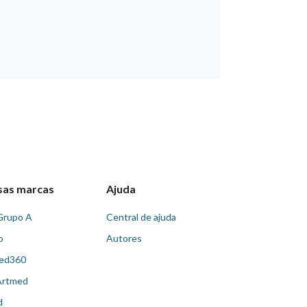
sas marcas
Ajuda
Grupo A
Central de ajuda
o
Autores
ed360
Artmed
d