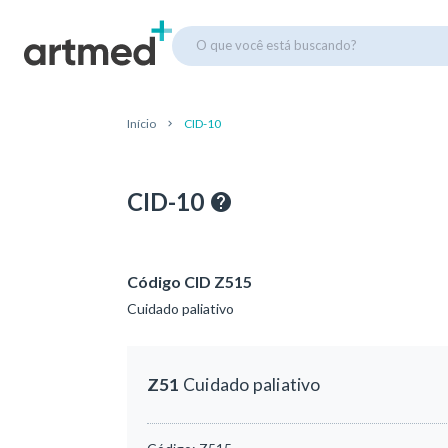
O que você está buscando?
Início
CID-10
CID-10
Código CID Z515
Cuidado paliativo
Z51
Cuidado paliativo