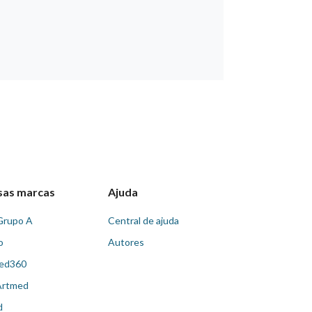
sas marcas
Ajuda
Grupo A
Central de ajuda
o
Autores
ed360
Artmed
d