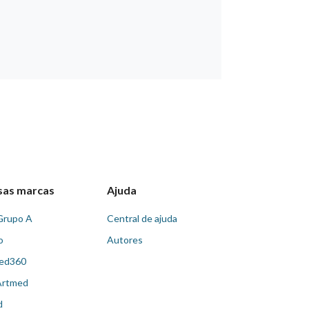
sas marcas
Ajuda
Grupo A
Central de ajuda
o
Autores
ed360
Artmed
d