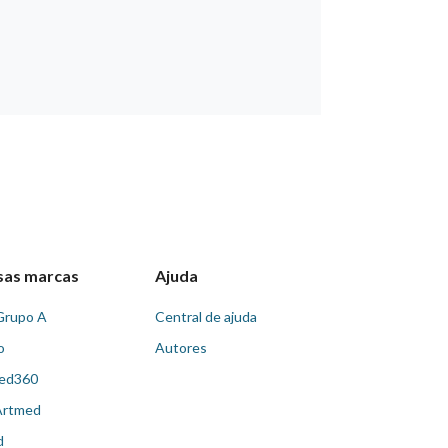
sas marcas
Ajuda
Grupo A
Central de ajuda
o
Autores
ed360
Artmed
d