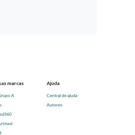
sas marcas
Ajuda
Grupo A
Central de ajuda
o
Autores
ed360
Artmed
d